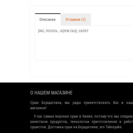
Описание
Отзывов (1)
рис, лосось , крем сыр, салат
О НАШЕМ МАГАЗИНЕ
Суши Борщаговка, мы рады приветствовать Вас в наш
магазине!
У нас самые вкусные суши в Киеве, потому что мы следим
качеством продуктов, технологии приготовления и рабо
сушистов. Доставка суши на Борщаговке, это Takesyake.