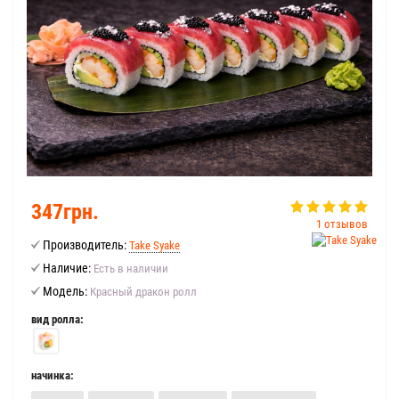
347грн.
1 отзывов
Производитель:
Take Syake
Наличие:
Есть в наличии
Модель:
Красный дракон ролл
вид ролла:
начинка: