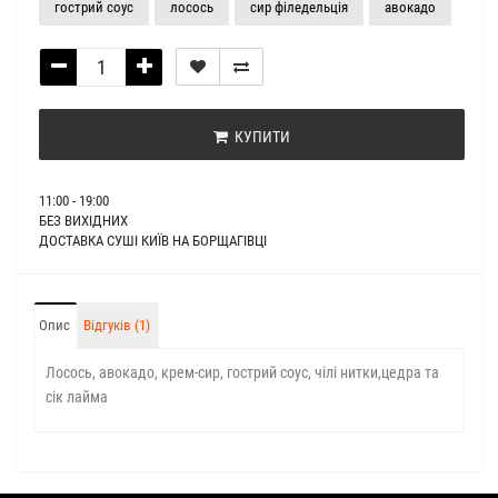
гострий соус
лосось
сир філедельція
авокадо
КУПИТИ
11:00 - 19:00
БЕЗ ВИХІДНИХ
ДОСТАВКА СУШІ КИЇВ НА БОРЩАГІВЦІ
Опис
Відгуків (1)
Лосось, авокадо, крем-сир, гострий соус, чілі нитки,цедра та
сік лайма