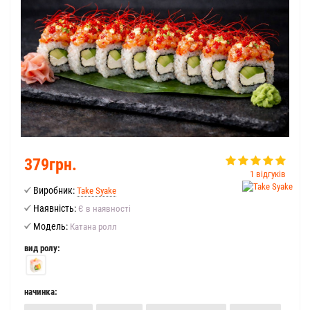
379грн.
1 відгуків
Виробник:
Take Syake
Наявність:
Є в наявності
Модель:
Катана ролл
вид ролу:
начинка: