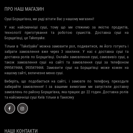
ПРО НАШ МАГАЗИН
Суші Борщагівка, ми раді вітати Вас у нашому магазині!
У нас найсмачніші суші, тому що ми стежимо за якістю продуктів,
технології приготування та роботою сушистів. Доставка суші на
Борщагівці, це Takesyake.
Тільки в "TakeSyake" можна замовити рол, подивитися, як його готують і
забрати замовлення вже через 3 хвилини. У нас є доставка суші та
доставка ролів по Борщагівці. Онлайн замовлення суші, самовивіз суші, а
також замовлення суші на сайті та замовлення суші за телефоном
0995419444, 0935419444. Замовити суші на Борщагівці може кожен на
нашому сайті, величезне меню суші.
Виберіть, що подобається на сайті, і замовте по телефону, приходьте
забирайте замовлення! І за вашими вимогами ми запустили доставку
замовлень по району Борщагівка, яка працює до 22 годин. Доставка ролів
та найсмачніші суші Київ тільки в Такесяку
НАШІ КОНТАКТИ