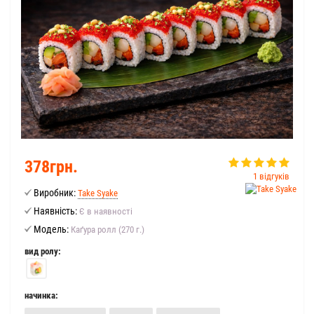
378грн.
1 відгуків
Виробник:
Take Syake
Наявність:
Є в наявності
Модель:
Каґура ролл (270 г.)
вид ролу:
начинка: