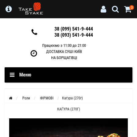
0
38 (099) 541-9-444
38 (093) 541-9-444
Працюємо з 11:00 до 21:00
ДОСТАВКА СУШІ КИЇВ
НА БОРЩАГІВЦІ
Меню
Роли
ФІРМОВІ
Каґура (270г)
КАҐУРА (270Г)