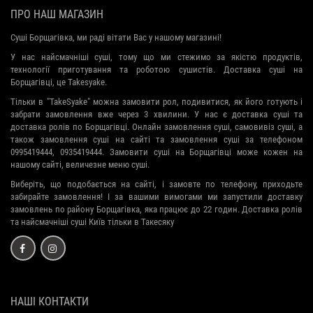
ПРО НАШ МАГАЗИН
Суші Борщагівка, ми раді вітати Вас у нашому магазині!
У нас найсмачніші суші, тому що ми стежимо за якістю продуктів,
технології приготування та роботою сушистів. Доставка суші на
Борщагівці, це Takesyake.
Тільки в "TakeSyake" можна замовити рол, подивитися, як його готують і
забрати замовлення вже через 3 хвилини. У нас є доставка суші та
доставка ролів по Борщагівці. Онлайн замовлення суші, самовивіз суші, а
також замовлення суші на сайті та замовлення суші за телефоном
0995419444, 0935419444. Замовити суші на Борщагівці може кожен на
нашому сайті, величезне меню суші.
Виберіть, що подобається на сайті, і замовте по телефону, приходьте
забирайте замовлення! І за вашими вимогами ми запустили доставку
замовлень по району Борщагівка, яка працює до 22 годин. Доставка ролів
та найсмачніші суші Київ тільки в Такесяку
НАШІ КОНТАКТИ