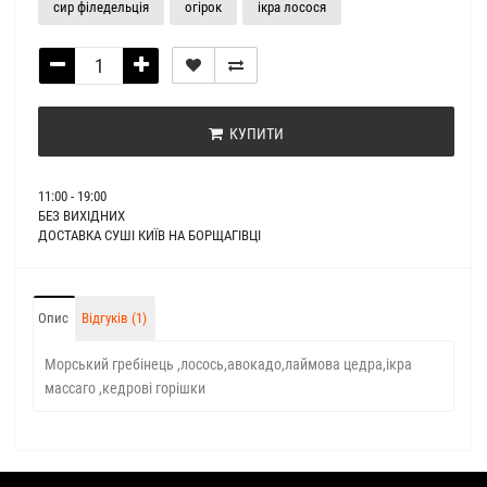
сир філедельція
огірок
ікра лосося
КУПИТИ
11:00 - 19:00
БЕЗ ВИХІДНИХ
ДОСТАВКА СУШІ КИЇВ НА БОРЩАГІВЦІ
Опис
Відгуків (1)
Морський гребінець ,лосось,авокадо,лаймова цедра,ікра
массаго ,кедрові горішки