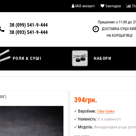
Мій аккаунт
Закладки
По
Працюємо з 11:00 до 21
38 (099) 541-9-444
ДОСТАВКА СУШІ КИЇ
38 (093) 541-9-444
НА БОРЩАГІВЦІ
РОЛИ & СУШІ
НАБОРИ
00Г)
394грн.
Виробник:
Take Syake
Наявність:
Є в наявності
Модель:
Филадельфия угорь ролл