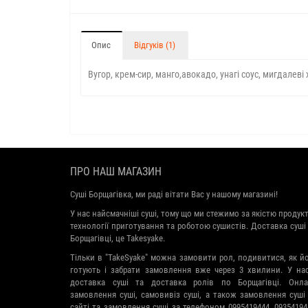
Опис
Відгуків (1)
Вугор, крем-сир, манго,авокадо, унагі соус, мигдалеві 
ПРО НАШ МАГАЗИН
Суші Борщагівка, ми раді вітати Вас у нашому магазині!
У нас найсмачніші суші, тому що ми стежимо за якістю продукт
технології приготування та роботою сушистів. Доставка суші
Борщагівці, це Takesyake.
Тільки в "TakeSyake" можна замовити рол, подивитися, як й
готують і забрати замовлення вже через 3 хвилини. У на
доставка суші та доставка ролів по Борщагівці. Онл
замовлення суші, самовивіз суші, а також замовлення суші
сайті та замовлення суші за телефоном 0995419444, 09354194