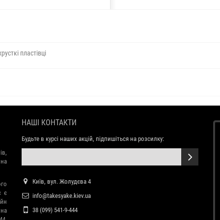
хрусткі пластівці
НАШІ КОНТАКТИ
Будьте в курсі наших акцій, підпишіться на розсилку:
ів,
 на
Київ, вул. Жолудєва 4
ого
с є
info@takesyake.kiev.ua
айн
38 (099) 541-9-444
 на
44.