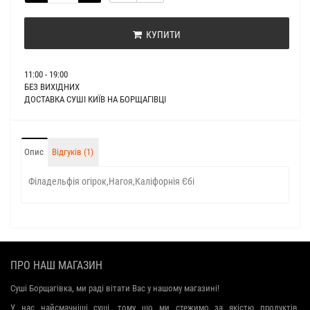
КУПИТИ
11:00 - 19:00
БЕЗ ВИХІДНИХ
ДОСТАВКА СУШІ КИЇВ НА БОРЩАГІВЦІ
Опис
Відгуків (1)
Філадельфія огірок,Нагоя,Каліфорнія Єбі
ПРО НАШ МАГАЗИН
Суші Борщагівка, ми раді вітати Вас у нашому магазині!
У нас найсмачніші суші, тому що ми стежимо за якістю продуктів,