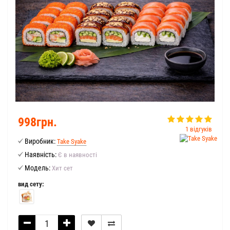
998грн.
1 відгуків
Виробник:
Take Syake
Наявність:
Є в наявності
Модель:
Хит сет
вид сету: