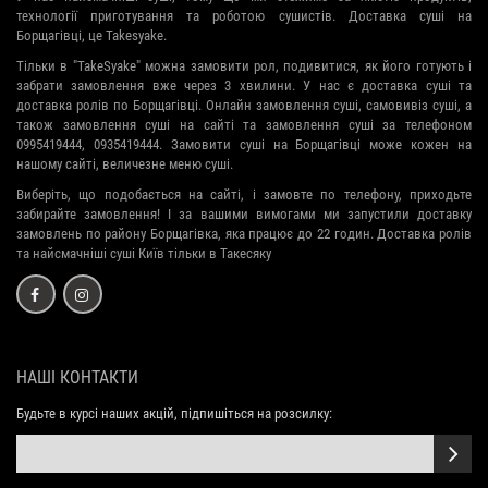
технології приготування та роботою сушистів. Доставка суші на
Борщагівці, це Takesyake.
Тільки в "TakeSyake" можна замовити рол, подивитися, як його готують і
забрати замовлення вже через 3 хвилини. У нас є доставка суші та
доставка ролів по Борщагівці. Онлайн замовлення суші, самовивіз суші, а
також замовлення суші на сайті та замовлення суші за телефоном
0995419444, 0935419444. Замовити суші на Борщагівці може кожен на
нашому сайті, величезне меню суші.
Виберіть, що подобається на сайті, і замовте по телефону, приходьте
забирайте замовлення! І за вашими вимогами ми запустили доставку
замовлень по району Борщагівка, яка працює до 22 годин. Доставка ролів
та найсмачніші суші Київ тільки в Такесяку
НАШІ КОНТАКТИ
Будьте в курсі наших акцій, підпишіться на розсилку: